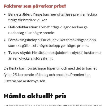
Faktorer som påverkar priset
Barnets ålder:
Yngre barn ger ofta lägre premie. Teckna
tidigt för bredare villkor.
Hälsodeklaration:
Förbefintliga diagnoser kan ge
undantag eller högre premie.
Försäkringsbelopp:
Du väljer vilket försäkringsbelopp
som ska gälla – ett högre belopp ger högre premie.
Typ av skydd:
Heltäckande (sjukdom + olycka) kostar mer
än ren olycksfallsförsäkring.
De flesta barnförsäkringar löper till och med det år barnet
fyller 25, beroende på bolag och produkt. Premien kan
justeras vid årsförnyelsen.
Hämta aktuellt pris
Eftersom premien beräknas individuellt utifrån barnets ålder,